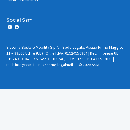
Social Ssm
Sistema Sosta e Mobilità S.p.A. | Sede Legale: Piazza Primo Maggio,
11 – 33100 Udine (UD) | C.F. e P.IVA: 01924950304 | Reg. Imprese UD:
01924950304 | Cap. Soc. € 182.746,00 i.v. | Tel: +39 0432 512820 | E-
mail: info@ssm.it | PEC: ssm@legalmail.it | © 2026 SSM