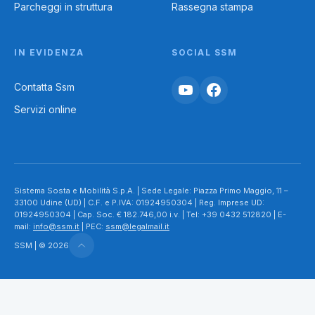
Parcheggi in struttura
Rassegna stampa
IN EVIDENZA
SOCIAL SSM
Contatta Ssm
Servizi online
Sistema Sosta e Mobilità S.p.A. | Sede Legale: Piazza Primo Maggio, 11 –
33100 Udine (UD) | C.F. e P.IVA: 01924950304 | Reg. Imprese UD:
01924950304 | Cap. Soc. € 182.746,00 i.v. | Tel: +39 0432 512820 | E-
mail:
info@ssm.it
| PEC:
ssm@legalmail.it
SSM | © 2026