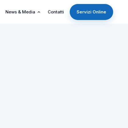
News & Media
Contatti
Servizi Online
ONALE
ità S.p.A. applica il
 alla voce -
Società
le
.