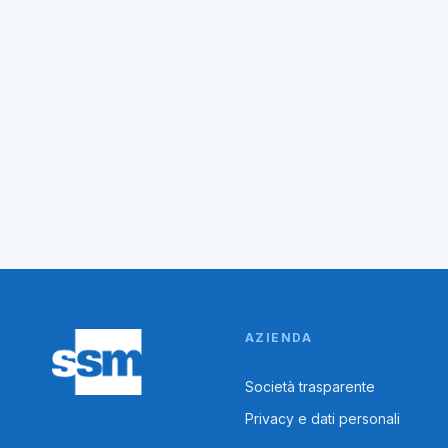
Esito ammissione alla prova orale
AZIENDA
Società trasparente
Privacy e dati personali