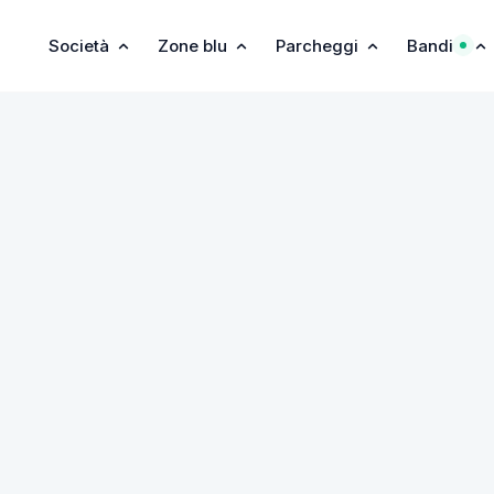
Società
Zone blu
Parcheggi
Bandi
ZIONE DEL PERS
 del
Decreto-legge 25.06.2008, n. 112
, Sistema Sosta e Mobil
 reclutamento del personale consultabile nel presente sito
asparente / Bandi di concorso per la Selezione del Persona
sentazione della domanda.