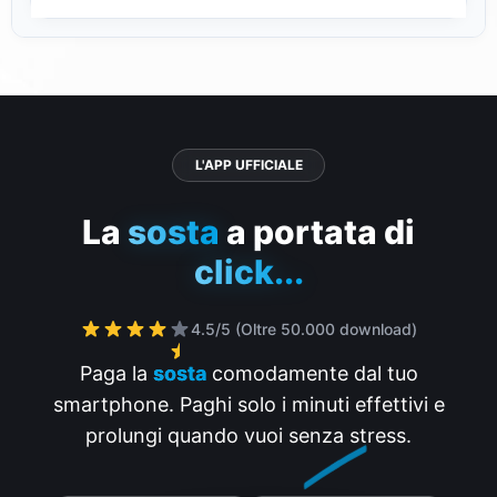
Parcheggio Spazio Villalta (centro Udine): interscambio
ideale con i mezzi pubblici data la vicinanza a Piazzale
Osoppo e al polo universitario. Fermate adiacenti: via di
Toppo (linea 9) e p.le Osoppo / v.le Volontari della Libertà
P
P
(linee 1, 2, 3 e N), perfette per raggiungere comodamente
L'APP UFFICIALE
stazione, scuole e ospedale.
La
sosta
a portata di
Nota: i riferimenti ai mezzi TPL FVG valgono per la rete urbana di
click...
Udine.
4.5/5 (Oltre 50.000 download)
Paga la
sosta
comodamente dal tuo
smartphone. Paghi solo i minuti effettivi e
prolungi quando vuoi senza stress.