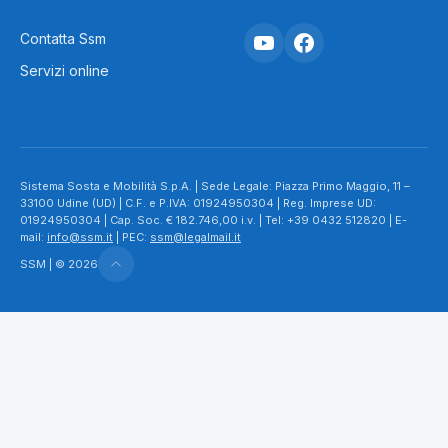
Contatta Ssm
Servizi online
Sistema Sosta e Mobilità S.p.A. | Sede Legale: Piazza Primo Maggio, 11 –
33100 Udine (UD) | C.F. e P.IVA: 01924950304 | Reg. Imprese UD:
01924950304 | Cap. Soc. € 182.746,00 i.v. | Tel: +39 0432 512820 | E-
mail:
info@ssm.it
| PEC:
ssm@legalmail.it
SSM | © 2026