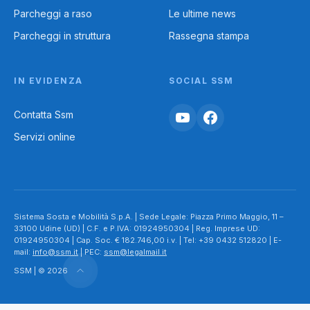
Parcheggi a raso
Le ultime news
Parcheggi in struttura
Rassegna stampa
IN EVIDENZA
SOCIAL SSM
Contatta Ssm
Servizi online
Sistema Sosta e Mobilità S.p.A. | Sede Legale: Piazza Primo Maggio, 11 –
33100 Udine (UD) | C.F. e P.IVA: 01924950304 | Reg. Imprese UD:
01924950304 | Cap. Soc. € 182.746,00 i.v. | Tel: +39 0432 512820 | E-
mail:
info@ssm.it
| PEC:
ssm@legalmail.it
SSM | © 2026