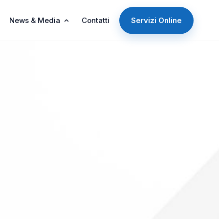
News & Media
Contatti
Servizi Online
22:38
i
Più Economici
98
LIBERI