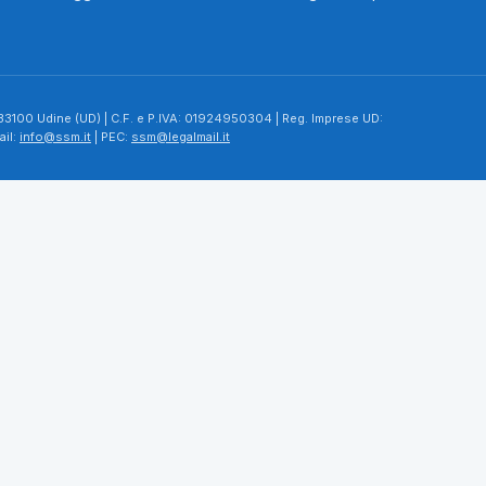
 per la rete urbana di Udine.
– 33100 Udine (UD) | C.F. e P.IVA: 01924950304 | Reg. Imprese UD:
ail:
info@ssm.it
| PEC:
ssm@legalmail.it