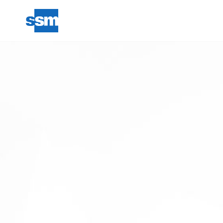
IN STRUTTURA
Modalità di pagamento, promozio
I parcheggi SSM offrono un acce
ANDREUZZI
P1
0,60 €/h
352p.
24/7
|
|
Soste oltre 24 ore: