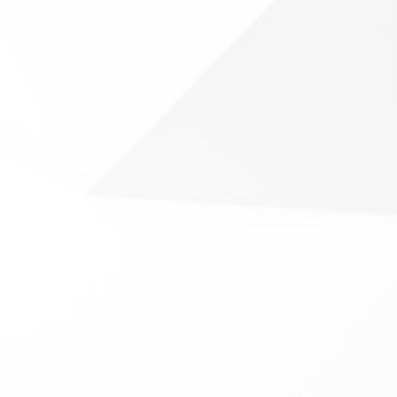
Regolamento PDF
53
LIBERI
22:00
le
, la sosta è gratuita in
ABBONAMENTI MENSILI
a.
Regolamento PDF
h/5 gg: 28 €
296
h/6 gg: 35 €
LIBERI
h/7 gg: 55 €
onamenti al momento esauriti
ABBONAMENTI MENSILI
ALE
la lista d’attesa:
Regolamento PDF
tadiattesa@ssm.it
h/5 gg: 16 €
70
h/6 gg: 19 €
LIBERI
0
h/7 gg: 38 €
onamenti al momento esauriti
ABBONAMENTI MENSILI
la lista d’attesa:
Regolamento PDF