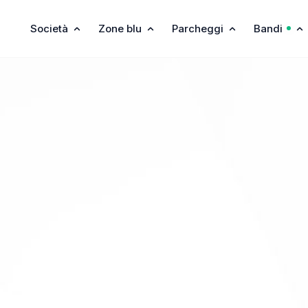
Società
Zone blu
Parcheggi
Bandi
Default
Più Liber
ni e servizi
sso comodo, sicuro e rapido al centro di Udine.
info@ssm.it