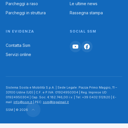
Parcheggi a raso
Le ultime news
Parcheggi in struttura
Rassegna stampa
IN EVIDENZA
SOCIAL SSM
Contatta Ssm
Servizi online
Sistema Sosta e Mobilità S.p.A. | Sede Legale: Piazza Primo Maggio, 11 –
33100 Udine (UD) | C.F. e P.IVA: 01924950304 | Reg. Imprese UD:
01924950304 | Cap. Soc. € 182.746,00 i.v. | Tel: +39 0432 512820 | E-
mail:
info@ssm.it
| PEC:
ssm@legalmail.it
SSM | © 2026