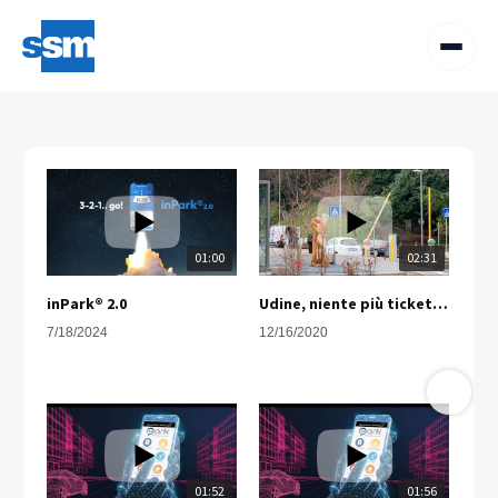
01:00
02:31
inPark® 2.0
Udine, niente più ticket al parcheggio: ora c'è il nuovo servizio di riconoscimento delle targhe
7/18/2024
12/16/2020
01:52
01:56