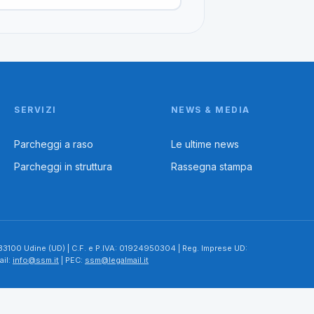
SERVIZI
NEWS & MEDIA
Parcheggi a raso
Le ultime news
Parcheggi in struttura
Rassegna stampa
– 33100 Udine (UD) | C.F. e P.IVA: 01924950304 | Reg. Imprese UD:
ail:
info@ssm.it
| PEC:
ssm@legalmail.it