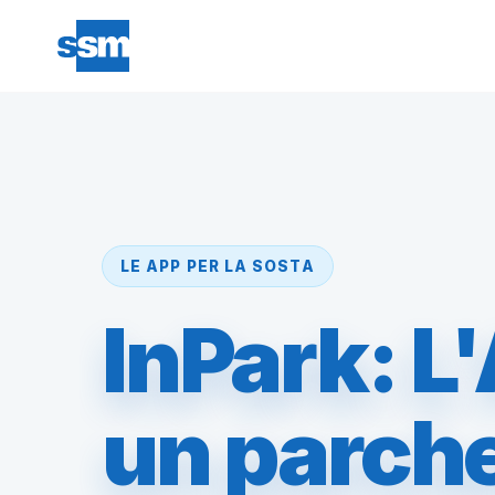
LE APP PER LA SOSTA
InPark: L
un parch