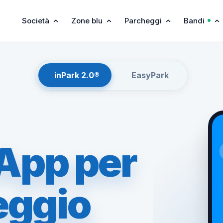
Società
Zone blu
Parcheggi
Bandi
inPark 2.0®
EasyPark
'App per
eggio