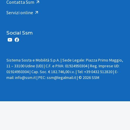
Contatta Ssm
Servizi online
Social Ssm
Sistema Sosta e Mobilità S.p.A. | Sede Legale: Piazza Primo Maggio,
11 – 33100 Udine (UD) | C.F. e P.IVA: 01924950304 | Reg. Imprese UD:
01924950304 | Cap. Soc. € 182.746,00 i.v. | Tel: +39 0432 512820 | E-
mail: info@ssm.it | PEC: ssm@legalmail.it | © 2026 SSM