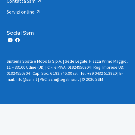
Contatta Ssm
Servizi online
Social Ssm
Sistema Sosta e Mobilità S.p.A. | Sede Legale: Piazza Primo Maggio,
11 – 33100 Udine (UD) | C.F. e P.IVA: 01924950304 | Reg. Imprese UD:
01924950304 | Cap. Soc. € 182.746,00 i.v. | Tel: +39 0432 512820 | E-
mail: info@ssm.it | PEC: ssm@legalmail.it | © 2026 SSM