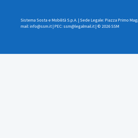
Sistema Sosta e Mobilità S.p.A. | Sede Legale: Piazza Primo Maggio
mail: info@ssm.it | PEC: ssm@legalmail.it | © 2026 SSM