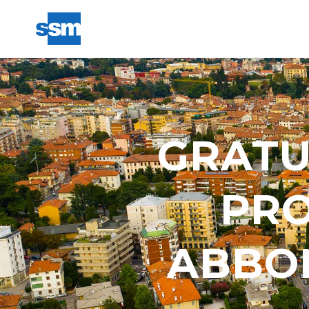
GRATU
PR
ABBON