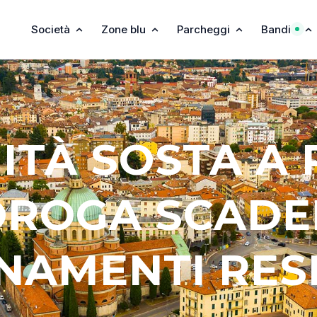
Società
Zone blu
Parcheggi
Bandi
ITÀ SOSTA A 
OROGA SCADE
AMENTI RES