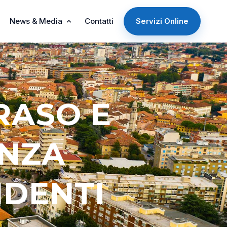
News & Media
Contatti
Servizi Online
RASO E
NZA
IDENTI