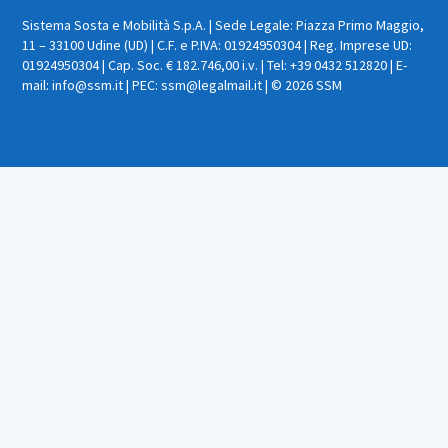
Sistema Sosta e Mobilità S.p.A. | Sede Legale: Piazza Primo Maggio,
11 – 33100 Udine (UD) | C.F. e P.IVA: 01924950304 | Reg. Imprese UD:
01924950304 | Cap. Soc. € 182.746,00 i.v. | Tel: +39 0432 512820 | E-
mail: info@ssm.it | PEC: ssm@legalmail.it | © 2026 SSM