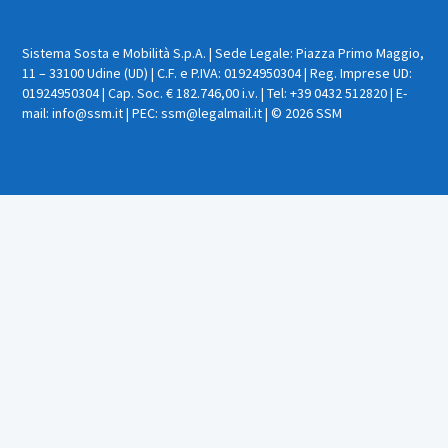
Sistema Sosta e Mobilità S.p.A. | Sede Legale: Piazza Primo Maggio,
11 – 33100 Udine (UD) | C.F. e P.IVA: 01924950304 | Reg. Imprese UD:
01924950304 | Cap. Soc. € 182.746,00 i.v. | Tel: +39 0432 512820 | E-
mail: info@ssm.it | PEC: ssm@legalmail.it | © 2026 SSM