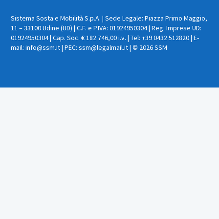
Sistema Sosta e Mobilità S.p.A. | Sede Legale: Piazza Primo Maggio,
11 – 33100 Udine (UD) | C.F. e P.IVA: 01924950304 | Reg. Imprese UD:
01924950304 | Cap. Soc. € 182.746,00 i.v. | Tel: +39 0432 512820 | E-
mail: info@ssm.it | PEC: ssm@legalmail.it | © 2026 SSM