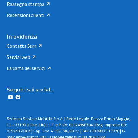
Rassegna stampa
Recensioni clienti
In evidenza
Contatta Ssm
Servizi web
La carta dei servizi
Seguici sui social...
Sistema Sosta e Mobilità S.p.A. | Sede Legale: Piazza Primo Maggio,
11 – 33100 Udine (UD) | C.F. e P.IVA: 01924950304 | Reg. Imprese UD:
01924950304 | Cap. Soc. € 182.746,00 i.v. | Tel: +39 0432 512820 | E-
mail: info@ssm.it | PEC: ssm@legalmail.it | © 2026 SSM