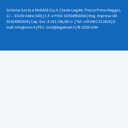
Sistema Sosta e Mobilità S.p.A. | Sede Legale: Piazza Primo Maggio,
11 – 33100 Udine (UD) | C.F. e P.IVA: 01924950304 | Reg. Imprese UD:
01924950304 | Cap. Soc. € 182.746,00 i.v. | Tel: +39 0432 512820 | E-
mail: info@ssm.it | PEC: ssm@legalmail.it | © 2026 SSM