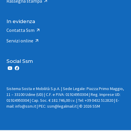
Rassegna stampa
In evidenza
Contatta Ssm
Servizi online
Social Ssm
Sistema Sosta e Mobilità S.p.A. | Sede Legale: Piazza Primo Maggio,
11 – 33100 Udine (UD) | C.F. e P.IVA: 01924950304 | Reg. Imprese UD:
01924950304 | Cap. Soc. € 182.746,00 i.v. | Tel: +39 0432 512820 | E-
mail: info@ssm.it | PEC: ssm@legalmail.it | © 2026 SSM