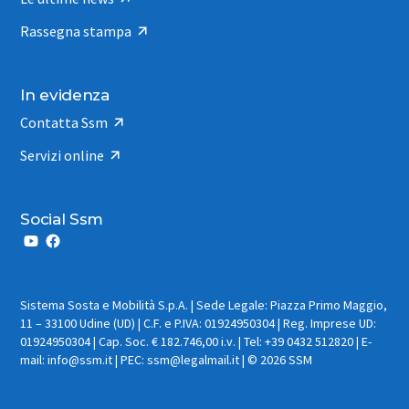
Rassegna stampa
In evidenza
Contatta Ssm
Servizi online
Social Ssm
Sistema Sosta e Mobilità S.p.A. | Sede Legale: Piazza Primo Maggio,
11 – 33100 Udine (UD) | C.F. e P.IVA: 01924950304 | Reg. Imprese UD:
01924950304 | Cap. Soc. € 182.746,00 i.v. | Tel: +39 0432 512820 | E-
mail: info@ssm.it | PEC: ssm@legalmail.it | © 2026 SSM