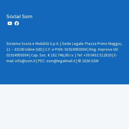
Social Ssm
Sistema Sosta e Mobilità S.p.A. | Sede Legale: Piazza Primo Maggio,
11 – 33100 Udine (UD) | C.F. e P.IVA: 01924950304 | Reg. Imprese UD:
01924950304 | Cap. Soc. € 182.746,00 i.v. | Tel: +39 0432 512820 | E-
mail: info@ssm.it | PEC: ssm@legalmail.it | © 2026 SSM