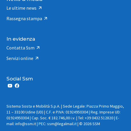
Le ultime news
Rassegna stampa
In evidenza
Contatta Ssm
Servizi online
Social Ssm
Sistema Sosta e Mobilità S.p.A. | Sede Legale: Piazza Primo Maggio,
11 – 33100 Udine (UD) | C.F. e P.IVA: 01924950304 | Reg. Imprese UD:
01924950304 | Cap. Soc. € 182.746,00 i.v. | Tel: +39 0432 512820 | E-
mail: info@ssm.it | PEC: ssm@legalmail.it | © 2026 SSM