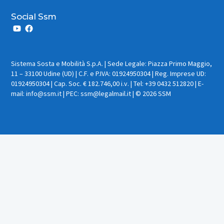
Social Ssm
Sistema Sosta e Mobilità S.p.A. | Sede Legale: Piazza Primo Maggio,
11 – 33100 Udine (UD) | C.F. e P.IVA: 01924950304 | Reg. Imprese UD:
01924950304 | Cap. Soc. € 182.746,00 i.v. | Tel: +39 0432 512820 | E-
mail: info@ssm.it | PEC: ssm@legalmail.it | © 2026 SSM