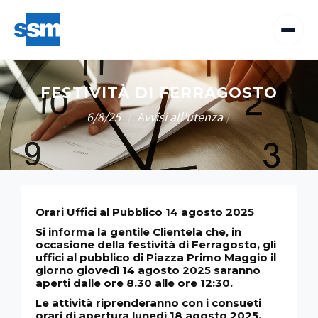
FESTIVITÀ DI FERRAGOSTO
6/8/25
Avvisi all'utenza
/
/
Orari Uffici al Pubblico 14 agosto 2025
Si informa la gentile Clientela che, in
occasione della festività di Ferragosto, gli
uffici al pubblico di
Piazza Primo Maggio
il
giorno
giovedì 14 agosto 2025
saranno
aperti
dalle ore 8.30 alle ore 12:30
.
Le attività riprenderanno con i consueti
orari di apertura
lunedì 18 agosto 2025
.