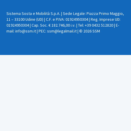
Sistema Sosta e Mobilità S.p.A. | Sede Legale: Piazza Primo Maggio,
11 – 33100 Udine (UD) | C.F. e P.IVA: 01924950304 | Reg. Imprese UD:
01924950304 | Cap. Soc. € 182.746,00 i.v. | Tel: +39 0432 512820 | E-
mail: info@ssm.it | PEC: ssm@legalmail.it | © 2026 SSM