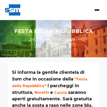
FESTA DELLA REPUBBLICA
2/6/17
Avvisi all'utenza
/
/
Si informa la gentile clientela di
"Festa
Ssm che in occasione della
della Repubblica"
i parcheggi in
Moretti
Caccia
struttura,
e
saranno
aperti gratuitamente. Sarà gratuita
anche la sosta a raso nelle zone blu.