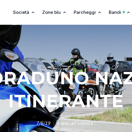
Società
Zone blu
Parcheggi
Bandi
ORADUNO NA
ITINERANTE
7/6/19
Avvisi all'utenza
/
/