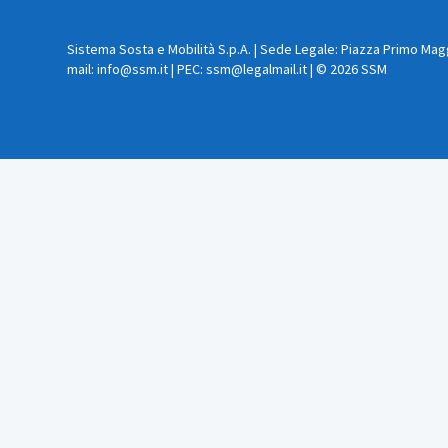
Sistema Sosta e Mobilità S.p.A. | Sede Legale: Piazza Primo Maggio
mail: info@ssm.it | PEC: ssm@legalmail.it | © 2026 SSM