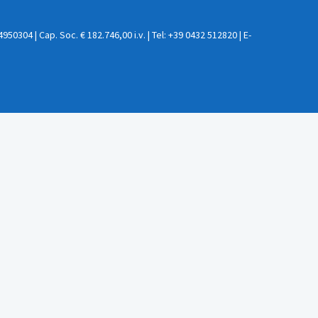
0304 | Cap. Soc. € 182.746,00 i.v. | Tel: +39 0432 512820 | E-