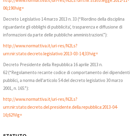
http://www.normattiva.it/uri-res/N2Ls?urn:nir:stato:legge:2012-11-
06;190!vig=
Decreto Legislativo 14 marzo 2013 n. 33 (“Riordino della disciplina
riguardante gli obblighi di pubblicita', trasparenza e diffusione di
informazioni da parte delle pubbliche amministrazioni.”):
http://www.normattiva.it/uri-res/N2Ls?
urn:nir:stato:decreto.legislativo:2013-03-14;33!vig=
Decreto Presidente della Repubblica 16 aprile 2013 n.
62 (“Regolamento recante codice di comportamento dei dipendenti
pubblici, a norma dell'articolo 54 del decreto legislativo 30 marzo
2001, n. 165.”):
http://www.normattiva.it/uri-res/N2Ls?
urn:nir:stato:decreto.del.presidente.della.repubblica:2013-04-
16;62!Vig=
STATUTO